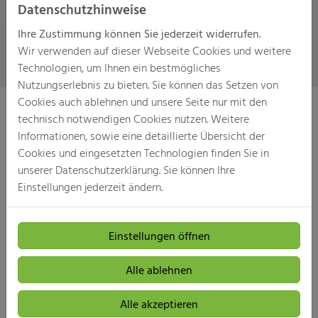
Datenschutzhinweise
Auszahlung der Fördermittel.
Ihre Zustimmung können Sie jederzeit widerrufen.
Wir verwenden auf dieser Webseite Cookies und weitere
Technologien, um Ihnen ein bestmögliches
Nutzungserlebnis zu bieten. Sie können das Setzen von
Cookies auch ablehnen und unsere Seite nur mit den
technisch notwendigen Cookies nutzen. Weitere
Informationen, sowie eine detaillierte Übersicht der
Ihre mögliche Förderhöhe
Cookies und eingesetzten Technologien finden Sie in
unserer Datenschutzerklärung. Sie können Ihre
Einstellungen jederzeit ändern.
30 % Grundförderung
Einstellungen öffnen
zusätzliche Einkommensboni
Alle ablehnen
weitere Zuschläge je nach
Alle akzeptieren
persönlicher Situation