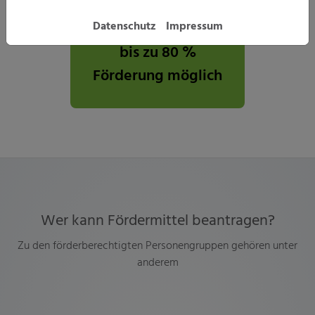
Datenschutz
Impressum
bis zu 80 %
Förderung möglich
Wer kann Fördermittel beantragen?
Zu den förderberechtigten Personengruppen gehören unter
anderem