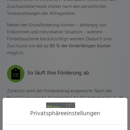
Zuschusshöhe heute stärker nach den persönlichen
Voraussetzungen der Antragsteller.
Neben der Grundförderung können – abhängig von
Einkommen und individueller Situation – weitere
Förderbausteine berücksichtigt werden. Dadurch sind
Zuschüsse von
bis zu 80 % der förderfähigen Kosten
möglich.
So läuft Ihre Förderung ab
Zunächst wird der Förderantrag eingereicht. Nach der
Bewilligung sind die Fördermittel für Ihr Vorhaben bis zu 36
Monate reserviert.
Privatsphäre­einstellungen
Anschließend kann die Heizungsmodernisierung
durchgeführt werden. Nach Abschluss der Arbeiten und
Einreichung des Verwendungsnachweises erfolgt die